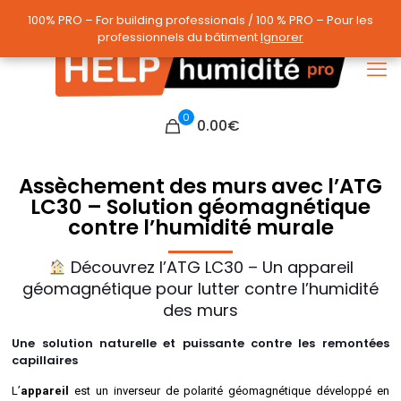
100% PRO – For building professionals / 100 % PRO – Pour les
100% PRO – For building professionals / 100 % PRO – Pour les
professionnels du bâtiment
professionnels du bâtiment
Ignorer
Ignorer
0
0.00
€
Assèchement des murs avec l’ATG
LC30 – Solution géomagnétique
contre l’humidité murale
Découvrez l’ATG LC30 – Un appareil
géomagnétique pour lutter contre l’humidité
des murs
Une solution naturelle et puissante contre les remontées
capillaires
L’
appareil
est un inverseur de polarité géomagnétique développé en