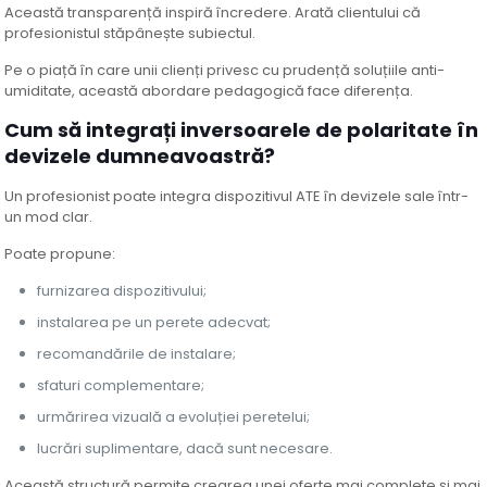
Această transparență inspiră încredere. Arată clientului că
profesionistul stăpânește subiectul.
Pe o piață în care unii clienți privesc cu prudență soluțiile anti-
umiditate, această abordare pedagogică face diferența.
Cum să integrați inversoarele de polaritate în
devizele dumneavoastră?
Un profesionist poate integra dispozitivul ATE în devizele sale într-
un mod clar.
Poate propune:
furnizarea dispozitivului;
instalarea pe un perete adecvat;
recomandările de instalare;
sfaturi complementare;
urmărirea vizuală a evoluției peretelui;
lucrări suplimentare, dacă sunt necesare.
Această structură permite crearea unei oferte mai complete și mai