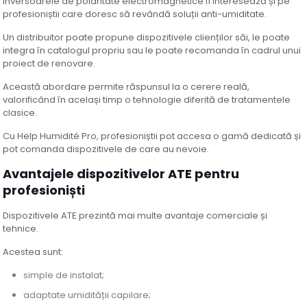
Inversoarele de polaritate electromagnetice îi interesează și pe
profesioniștii care doresc să revândă soluții anti-umiditate.
Un distribuitor poate propune dispozitivele clienților săi, le poate
integra în catalogul propriu sau le poate recomanda în cadrul unui
proiect de renovare.
Această abordare permite răspunsul la o cerere reală,
valorificând în același timp o tehnologie diferită de tratamentele
clasice.
Cu Help Humidité Pro, profesioniștii pot accesa o gamă dedicată și
pot comanda dispozitivele de care au nevoie.
Avantajele dispozitivelor ATE pentru
profesioniști
Dispozitivele ATE prezintă mai multe avantaje comerciale și
tehnice.
Acestea sunt:
simple de instalat;
adaptate umidității capilare;