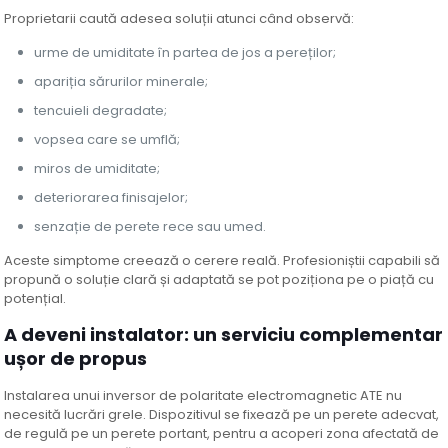
Proprietarii caută adesea soluții atunci când observă:
urme de umiditate în partea de jos a pereților;
apariția sărurilor minerale;
tencuieli degradate;
vopsea care se umflă;
miros de umiditate;
deteriorarea finisajelor;
senzație de perete rece sau umed.
Aceste simptome creează o cerere reală. Profesioniștii capabili să
propună o soluție clară și adaptată se pot poziționa pe o piață cu
potențial.
A deveni instalator: un serviciu complementar
ușor de propus
Instalarea unui inversor de polaritate electromagnetic ATE nu
necesită lucrări grele. Dispozitivul se fixează pe un perete adecvat,
de regulă pe un perete portant, pentru a acoperi zona afectată de