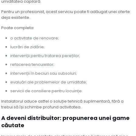
umiditatea capilară.
Pentru un profesionist, acest serviciu poate fi adăugat unei oferte
deja existente.
Poate completa:
o activitate de renovare;
lucrări de zidărie;
intervenții pentru tratarea pereților;
refacerea tencuielilor;
intervenții în beciuri sau subsoluri;
evaluări ale problemelor de umiditate;
servicii de consiliere pentru locuințe.
Instalatorul aduce astfel o soluție tehnică suplimentară, fără a
trebui să își schimbe profund activitatea.
A deveni distribuitor: propunerea unei game
căutate