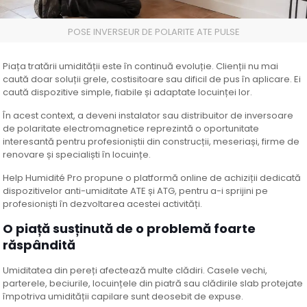
POSE INVERSEUR DE POLARITE ATE PULSE
Piața tratării umidității este în continuă evoluție. Clienții nu mai
caută doar soluții grele, costisitoare sau dificil de pus în aplicare. Ei
caută dispozitive simple, fiabile și adaptate locuinței lor.
În acest context, a deveni instalator sau distribuitor de inversoare
de polaritate electromagnetice reprezintă o oportunitate
interesantă pentru profesioniștii din construcții, meseriași, firme de
renovare și specialiști în locuințe.
Help Humidité Pro propune o platformă online de achiziții dedicată
dispozitivelor anti-umiditate ATE și ATG, pentru a-i sprijini pe
profesioniști în dezvoltarea acestei activități.
O piață susținută de o problemă foarte
răspândită
Umiditatea din pereți afectează multe clădiri. Casele vechi,
parterele, beciurile, locuințele din piatră sau clădirile slab protejate
împotriva umidității capilare sunt deosebit de expuse.