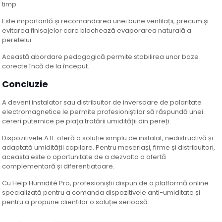
timp.
Este importantă și recomandarea unei bune ventilații, precum și
evitarea finisajelor care blochează evaporarea naturală a
peretelui.
Această abordare pedagogică permite stabilirea unor baze
corecte încă de la început.
Concluzie
A deveni instalator sau distribuitor de inversoare de polaritate
electromagnetice le permite profesioniștilor să răspundă unei
cereri puternice pe piața tratării umidității din pereți.
Dispozitivele ATE oferă o soluție simplu de instalat, nedistructivă și
adaptată umidității capilare. Pentru meseriași, firme și distribuitori,
aceasta este o oportunitate de a dezvolta o ofertă
complementară și diferențiatoare.
Cu Help Humidité Pro, profesioniștii dispun de o platformă online
specializată pentru a comanda dispozitivele anti-umiditate și
pentru a propune clienților o soluție serioasă.