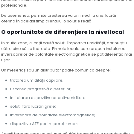
profesionale.
De asemenea, permite creșterea valorii medii a unei lucrări,
oferind în același timp clientului o soluție reală.
O oportunitate de diferențiere la nivel local
În multe zone, clienții caută soluții împotriva umidității, dar nu știu
către cine să se îndrepte. Firmele locale care propun instalarea
inversoarelor de polaritate electromagnetice se pot diferenția mai
ușor.
Un meseriaș sau un distribuitor poate comunica despre:
tratarea umidității capilare;
uscarea progresivă a pereților;
instalarea dispozitivelor anti-umiditate;
soluții fără lucrări grele;
inversoare de polaritate electromagnetice;
dispozitive ATE pentru pereți umezi.
Acești termeni corespund unor căutări frecvente ale proprietarilor.