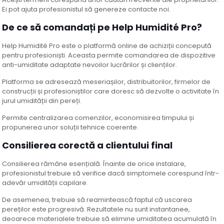
Ei pot ajuta profesionistul să genereze contacte noi.
De ce să comandați pe Help Humidité Pro?
Help Humidité Pro este o platformă online de achiziții concepută
pentru profesioniști. Aceasta permite comandarea de dispozitive
anti-umiditate adaptate nevoilor lucrărilor și clienților.
Platforma se adresează meseriașilor, distribuitorilor, firmelor de
construcții și profesioniștilor care doresc să dezvolte o activitate în
jurul umidității din pereți.
Permite centralizarea comenzilor, economisirea timpului și
propunerea unor soluții tehnice coerente.
Consilierea corectă a clientului final
Consilierea rămâne esențială. Înainte de orice instalare,
profesionistul trebuie să verifice dacă simptomele corespund într-
adevăr umidității capilare.
De asemenea, trebuie să reamintească faptul că uscarea
pereților este progresivă. Rezultatele nu sunt instantanee,
deoarece materialele trebuie să elimine umiditatea acumulată în