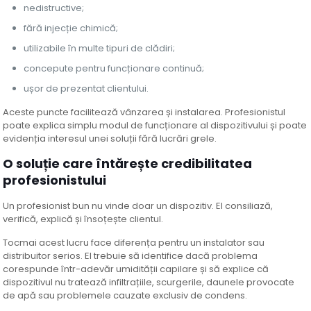
nedistructive;
fără injecție chimică;
utilizabile în multe tipuri de clădiri;
concepute pentru funcționare continuă;
ușor de prezentat clientului.
Aceste puncte facilitează vânzarea și instalarea. Profesionistul
poate explica simplu modul de funcționare al dispozitivului și poate
evidenția interesul unei soluții fără lucrări grele.
O soluție care întărește credibilitatea
profesionistului
Un profesionist bun nu vinde doar un dispozitiv. El consiliază,
verifică, explică și însoțește clientul.
Tocmai acest lucru face diferența pentru un instalator sau
distribuitor serios. El trebuie să identifice dacă problema
corespunde într-adevăr umidității capilare și să explice că
dispozitivul nu tratează infiltrațiile, scurgerile, daunele provocate
de apă sau problemele cauzate exclusiv de condens.