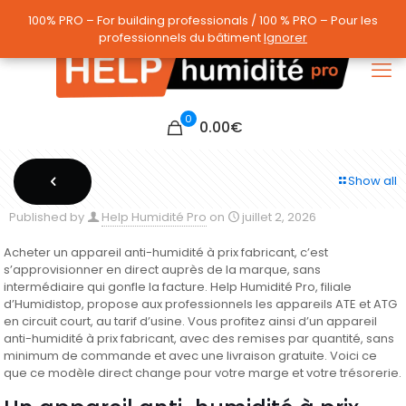
100% PRO – For building professionals / 100 % PRO – Pour les
100% PRO – For building professionals / 100 % PRO – Pour les
professionnels du bâtiment
professionnels du bâtiment
Ignorer
Ignorer
0
0.00
€
Show all
Published by
Help Humidité Pro
on
juillet 2, 2026
Acheter un appareil anti-humidité à prix fabricant, c’est
s’approvisionner en direct auprès de la marque, sans
intermédiaire qui gonfle la facture. Help Humidité Pro, filiale
d’Humidistop, propose aux professionnels les appareils ATE et ATG
en circuit court, au tarif d’usine. Vous profitez ainsi d’un appareil
anti-humidité à prix fabricant, avec des remises par quantité, sans
minimum de commande et avec une livraison gratuite. Voici ce
que ce modèle direct change pour votre marge et votre trésorerie.