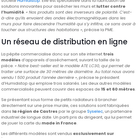
société
Humidistop
. Elle est spécialisée dans la fabrication de
solutions innovantes pour assécher les murs et
lutter contre
l’humidité
.
« Nos produits sont des inverseurs de polarité. C’est-
à-dire qu’ils envoient des ondes électromagnétiques dans les
murs pour faire descendre l’humidité qui s’y infiltre, ce sans avoir à
toucher aux structures des habitations »
, précise la PME.
Un réseau de distribution en ligne
La pépite commercialise donc sur son site internet
trois
modèles
d’appareils d’asséchement, suivant la taille de la
pièce.
« Notre best-seller est le modèle ATE LC30, qui permet de
traiter une surface de 30 mètres de diamètre. Au total nous avons
vendu 1 500 produit l’année dernière »
, précise le président
d’Humidistop qui emploie trois salariés. Les deux autres modèles
commercialisés peuvent couvrir des espaces de
15 et 60 mètres
.
Se présentant sous forme de petits radiateurs à brancher
directement sur une prise murale, ces solutions sont fabriquées
dans
la région de Castres
par le groupe
Syselec
, un partenaire
industriel de longue date. Un parti pris du dirigeant, qui lui permet
de jouer la carte du
made in France
.
Les différents modèles sont vendus
exclusivement sur