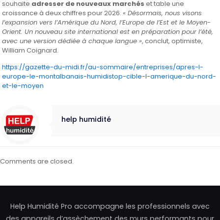
souhaite
adresser de nouveaux marchés
et table une
croissance à deux chiffres pour 2026.
« Désormais, nous visons
l’expansion vers l’Amérique du Nord, l’Europe de l’Est et le Moyen-
Orient. Un nouveau site international est en préparation pour l’été,
avec une version dédiée à chaque langue »
, conclut, optimiste,
William Coignard.
https://gazette-du-midi.fr/au-sommaire/entreprises/apres-l-
europe-le-montalbanais-humidistop-cible-l-amerique-du-nord-
et-le-moyen
help humidité
Comments are closed.
Help Humidité Pro accompagne les professionnels avec
des appareils d’assèchement des murs performants pour