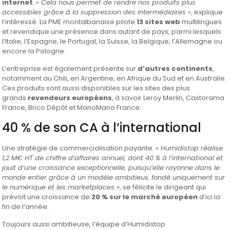
internet
.
« Cela nous permet de rendre nos produits plus
accessibles grâce à la suppression des intermédiaires »
, explique
l’intéressé. La PME montalbanaise pilote
13 sites web
multilingues
et revendique une présence dans autant de pays, parmi lesquels
l’Italie, l’Espagne, le Portugal, la Suisse, la Belgique, l’Allemagne ou
encore la Pologne.
L’entreprise est également présente sur
d’autres continents
,
notamment au Chili, en Argentine, en Afrique du Sud et en Australie.
Ces produits sont aussi disponibles sur les sites des plus
grands
revendeurs européens
, à savoir Leroy Merlin, Castorama
France, Brico Dépôt et ManoMano France.
40 % de son CA à l’international
Une stratégie de commercialisation payante.
« Humidistop réalise
1,2 M€ HT de chiffre d’affaires annuel, dont 40 % à l’international et
jouit d’une croissance exceptionnelle, puisqu’elle rayonne dans le
monde entier grâce à un modèle ambitieux, fondé uniquement sur
le numérique et les marketplaces »
, se félicite le dirigeant qui
prévoit une croissance de
20 % sur le marché européen
d’ici la
fin de l’année.
Toujours aussi ambitieuse, l’équipe d’Humidistop