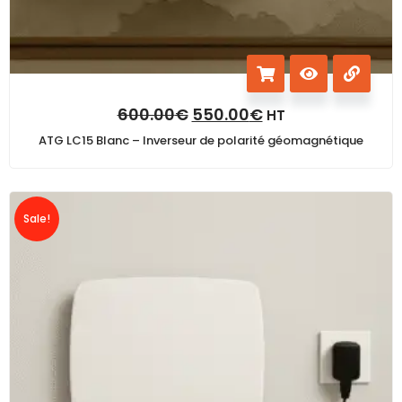
600.00
€
550.00
€
HT
ATG LC15 Blanc – Inverseur de polarité géomagnétique
Sale!