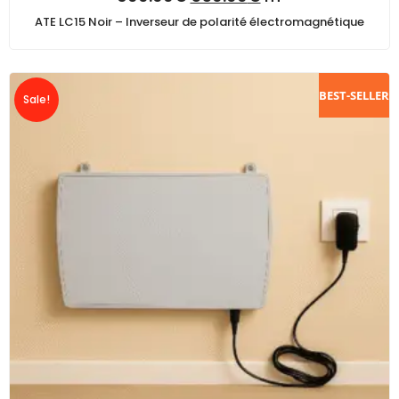
ATE LC15 Noir – Inverseur de polarité électromagnétique
BEST-SELLER
Sale!