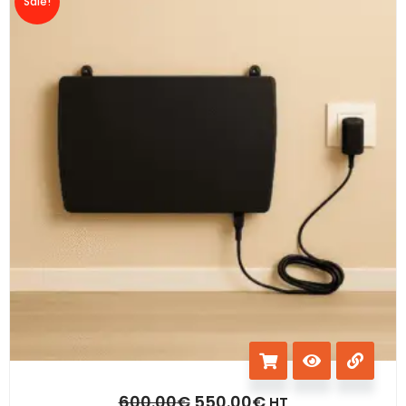
Sale!
600.00
€
550.00
€
HT