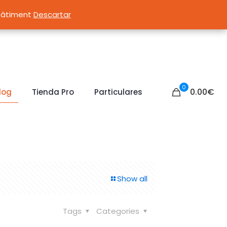
ecado de muros y las humedades por capilaridad.
 bâtiment
 bâtiment
Descartar
Descartar
0
0.00
€
log
Tienda Pro
Particulares
Show all
Tags
Categories