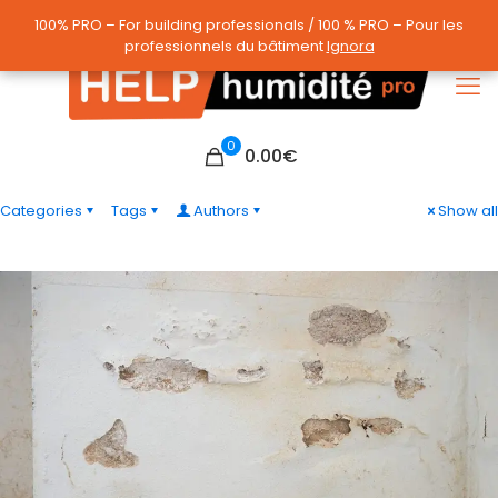
100% PRO – For building professionals / 100 % PRO – Pour les
100% PRO – For building professionals / 100 % PRO – Pour les
professionnels du bâtiment
professionnels du bâtiment
Ignora
Ignora
0
0.00
€
Categories
Tags
Authors
Show all