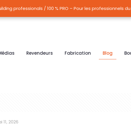
5, LC30, MAX et ATG LC15, LC30 conçus pour l’assèchement de
ilding professionals / 100 % PRO – Pour les professionnels 
ilding professionals / 100 % PRO – Pour les professionnels 
Médias
Revendeurs
Fabrication
Blog
Bo
i 11, 2026