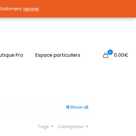
s murs et les remontées capillaires
du bâtiment
du bâtiment
Ignorer
Ignorer
0
0.00
€
utique Pro
Espace particuliers
Show all
Tags
Categories