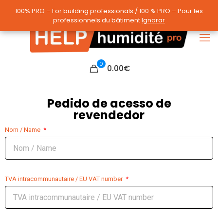
100% PRO – For building professionals / 100 % PRO – Pour les
100% PRO – For building professionals / 100 % PRO – Pour les
professionnels du bâtiment
professionnels du bâtiment
Ignorar
Ignorar
0
0.00
€
Pedido de acesso de
revendedor
Nom / Name
TVA intracommunautaire / EU VAT number