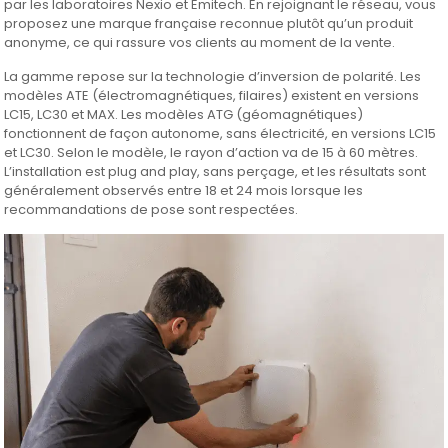
par les laboratoires Nexio et Emitech. En rejoignant le réseau, vous
proposez une marque française reconnue plutôt qu’un produit
anonyme, ce qui rassure vos clients au moment de la vente.
La gamme repose sur la technologie d’inversion de polarité. Les
modèles ATE (électromagnétiques, filaires) existent en versions
LC15, LC30 et MAX. Les modèles ATG (géomagnétiques)
fonctionnent de façon autonome, sans électricité, en versions LC15
et LC30. Selon le modèle, le rayon d’action va de 15 à 60 mètres.
L’installation est plug and play, sans perçage, et les résultats sont
généralement observés entre 18 et 24 mois lorsque les
recommandations de pose sont respectées.