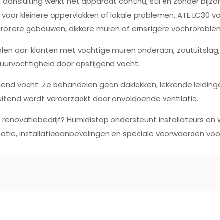
 aansluiting werkt het apparaat continu, stil en zonder bij
 voor kleinere oppervlakken of lokale problemen, ATE LC30 
rotere gebouwen, dikkere muren of ernstigere vochtproble
n aan klanten met vochtige muren onderaan, zoutuitslag, 
urvochtigheid door opstijgend vocht.
gend vocht. Ze behandelen geen daklekken, lekkende leidinge
sluitend wordt veroorzaakt door onvoldoende ventilatie.
of renovatiebedrijf? Humidistop ondersteunt installateurs 
atie, installatieaanbevelingen en speciale voorwaarden voor