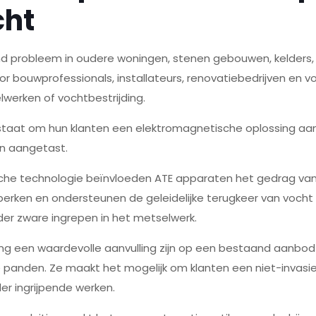
cht
d probleem in oudere woningen, stenen gebouwen, kelders, 
or bouwprofessionals, installateurs, renovatiebedrijven en 
lwerken of vochtbestrijding.
 staat om hun klanten een elektromagnetische oplossing aan 
jn aangetast.
che technologie beïnvloeden ATE apparaten het gedrag van
beperken en ondersteunen de geleidelijke terugkeer van voch
der zware ingrepen in het metselwerk.
ng een waardevolle aanvulling zijn op een bestaand aanbod i
anden. Ze maakt het mogelijk om klanten een niet-invasieve
r ingrijpende werken.