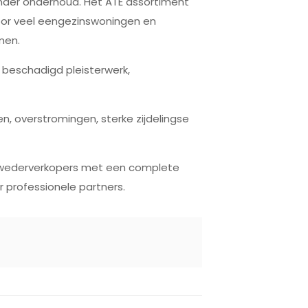
zonder onderhoud. Het ATE assortiment
voor veel eengezinswoningen en
men.
beschadigd pleisterwerk,
n, overstromingen, sterke zijdelingse
en wederverkopers met een complete
 professionele partners.