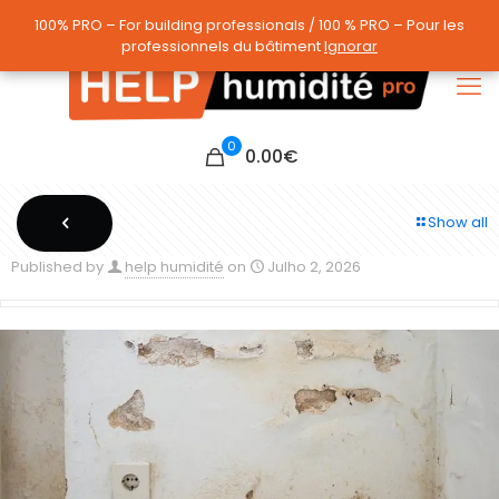
100% PRO – For building professionals / 100 % PRO – Pour les
100% PRO – For building professionals / 100 % PRO – Pour les
professionnels du bâtiment
professionnels du bâtiment
Ignorar
Ignorar
0
0.00
€
Show all
Published by
help humidité
on
Julho 2, 2026