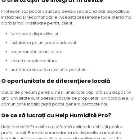
Profesionistul poate structura devizul separând clar dispozitivul,
instalarea și recomandările. Această prezentare face oferta mai
clară și mai liniștitoare pentru client.
furnizarea dispozitivului
instalarea pe un perete adecvat
recomandări de instalare
sfaturi complementare
urmărirea vizuală a evoluției peretelui
O oportunitate de diferențiere locală
Căutările precum pereți umezi, umiditate capilară sau dispozitiv
anti-umiditate sunt adesea făcute de proprietari din apropiere. O
comunicare locală clară poate genera contacte noi.
De ce să lucrați cu Help Humidité Pro?
Help Humidité Pro este o platformă online de achiziții pentru
profesioniști. Permite comandarea de dispozitive adaptate
lucrărilor, integrarea lor în devize și dezvoltarea unei oferte