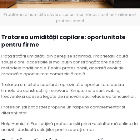
Problème d'humidité sévère sur un mur nécessitant un traitement
professionnel
Tratarea umidității capilare: oportunitate
pentru firme
Piața tratării umidității din pereți se schimbă. Proprietarii caută
soluții clare, accesibile și mai puțin constrângătoare decât
metodele tradiționale. Pentru profesioniști, această evoluție
creează o oportunitate comercială reală.
Tratarea umiditate capilară reprezintă o oportunitate pentru
firmele de construcții și renovare. Simptomele sunt vizibile,
frecvente și adesea legate de renovări sau refacerea tencuielilor.
Profesioniștii pot astfel propune un răspuns complementar și
diferențiator.
Help Humidité Pro sprijină profesioniștii printr-o platformă online de
achiziții dedicată soluțiilor pentru pereți umezi.