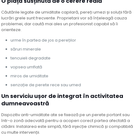
O piață susținută de o cerere reală
Căutările legate de umiditate capilară, pereți umezi și soluții fără
lucrări grele sunt frecvente. Proprietarii vor să înțeleagă cauza
problemei, dar caută mai ales un profesionist capabil să îi
orienteze.
urme în partea de jos a pereților
săruri minerale
tencuieli degradate
vopsea umflată
miros de umiditate
senzație de perete rece sau umed
Un serviciu ușor de integrat în activitatea
dumneavoastră
Dispozitiv anti-umiditate ate se fixează pe un perete portant sau
într-o zonă adecvată pentru a acoperi corect partea afectată a
clădirii. Instalarea este simplă, fără injecție chimică și compatibilă
cu multe intervenții.