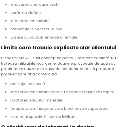
renovarea unei case vechi
lucrări de zidărie
refacerea tencuielilor
intervenție în beci sau subsol
lucrare după probleme de umiditate
Limite care trebuie explicate clar clientului
Dispozitivele ATE sunt concepute pentru umiditate capilară. Nu
tratează infiltrațiile, scurgerile, daunele provocate de apă sau
problemele cauzate exclusiv de condens. Această precizare
protejează relația comercială.
ventilație mai bună
refacerea tencuielilor care nu permit pereților să respire
curățarea sărurilor minerale
îndepărtarea finisajelor care blochează evaporarea
tratament specific în caz de infiltrații
O ofertă ușor de integrat în devize