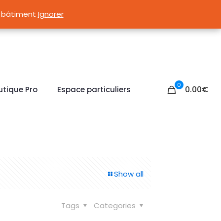
s murs et les remontées capillaires
du bâtiment
du bâtiment
Ignorer
Ignorer
0
0.00
€
utique Pro
Espace particuliers
Show all
Tags
Categories