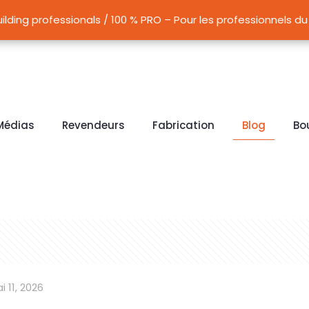
5, LC30, MAX et ATG LC15, LC30 conçus pour l’assèchement de
ilding professionals / 100 % PRO – Pour les professionnels 
ilding professionals / 100 % PRO – Pour les professionnels 
Médias
Revendeurs
Fabrication
Blog
Bo
i 11, 2026