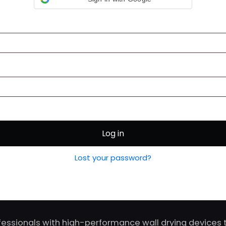
Log in
Lost your password?
fessionals with high-performance wall drying devices t