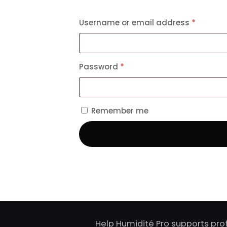
Username or email address
*
Password
*
Remember me
Help Humidité Pro supports pro