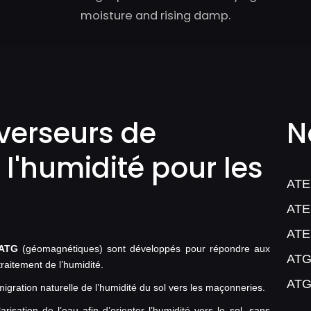
moisture and rising damp.
verseurs de
N
 l'humidité pour les
ATE
ATE
ATE
ATG
(géomagnétiques) sont développés pour répondre aux
ATG
raitement de l’humidité.
ATG
igration naturelle de l’humidité du sol vers les maçonneries.
isation de l’eau afin d’orienter l’humidité vers le sol, sans