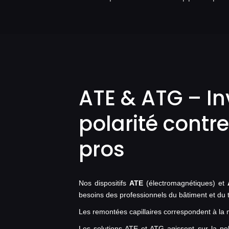
ATE & ATG – In
polarité contre
pros
Nos dispositifs
ATE
(électromagnétiques) et
besoins des professionnels du bâtiment et du t
Les remontées capillaires correspondent à la m
Les solutions ATE et ATG agissent sur la polar