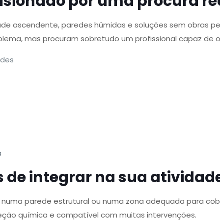
sionado por uma procura re
de ascendente, paredes húmidas e soluções sem obras pes
ema, mas procuram sobretudo um profissional capaz de os
edes
a
 de integrar na sua atividad
o numa parede estrutural ou numa zona adequada para cobr
injeção química e compatível com muitas intervenções.