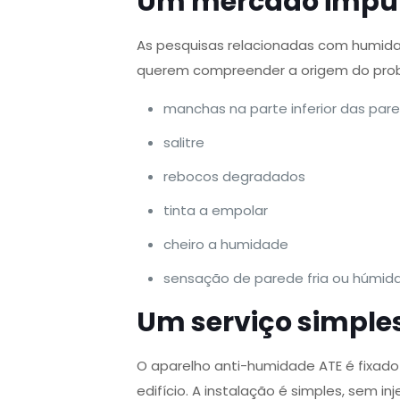
Um mercado impul
As pesquisas relacionadas com humida
querem compreender a origem do probl
manchas na parte inferior das par
salitre
rebocos degradados
tinta a empolar
cheiro a humidade
sensação de parede fria ou húmid
Um serviço simples
O aparelho anti-humidade ATE é fixad
edifício. A instalação é simples, sem 