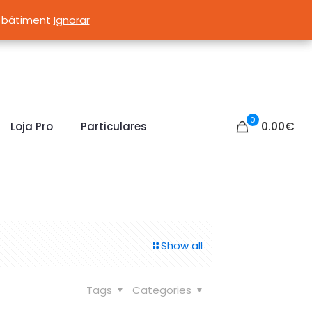
p.
du bâtiment
du bâtiment
Ignorar
Ignorar
0
0.00
€
Loja Pro
Particulares
Show all
Tags
Categories