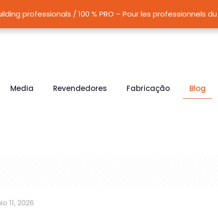
G LC15, LC30 models designed for wall drying and rising dam
ilding professionals / 100 % PRO – Pour les professionnels 
ilding professionals / 100 % PRO – Pour les professionnels 
Media
Revendedores
Fabricação
Blog
io 11, 2026