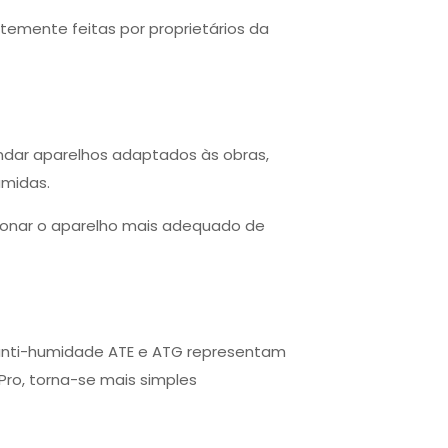
mente feitas por proprietários da
ndar aparelhos adaptados às obras,
úmidas.
ecionar o aparelho mais adequado de
s anti-humidade ATE e ATG representam
ro, torna-se mais simples